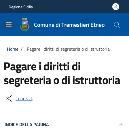
Salta al contenuto principale
Skip to footer content
Regione Sicilia
Comune di Tremestieri Etneo
Briciole di pane
Home
/
Pagare i diritti di segreteria o di istruttoria
Pagare i diritti di
segreteria o di istruttoria
Condividi
INDICE DELLA PAGINA