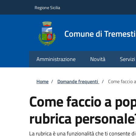
Salta al contenuto principale
Skip to footer content
Regione Sicilia
Comune di Tremesti
Amministrazione
Novità
Servizi
Briciole di pane
Home
/
Domande frequenti
/
Come faccio a
Come faccio a pop
rubrica personale
La rubrica è una funzionalità che ti consente di