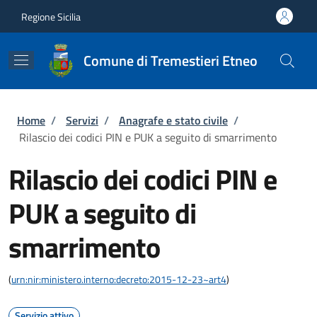
Salta al contenuto principale
Skip to footer content
Regione Sicilia
Comune di Tremestieri Etneo
Briciole di pane
Home
/
Servizi
/
Anagrafe e stato civile
/
Rilascio dei codici PIN e PUK a seguito di smarrimento
Rilascio dei codici PIN e
PUK a seguito di
smarrimento
(
urn:nir:ministero.interno:decreto:2015-12-23~art4
)
Servizio attivo