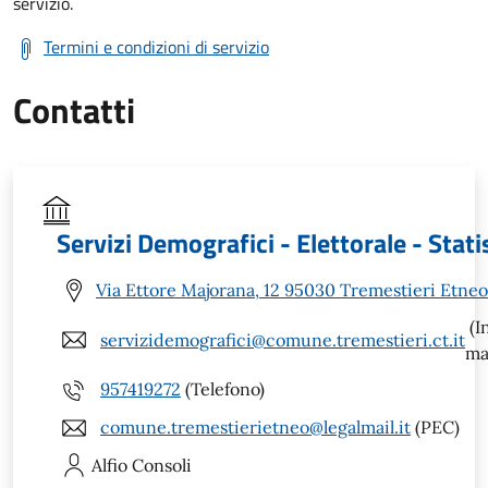
servizio.
Termini e condizioni di servizio
Contatti
Servizi Demografici - Elettorale - Stati
Via Ettore Majorana, 12 95030 Tremestieri Etneo
(I
servizidemografici@comune.tremestieri.ct.it
ma
957419272
(Telefono)
comune.tremestierietneo@legalmail.it
(PEC)
Alfio
Consoli