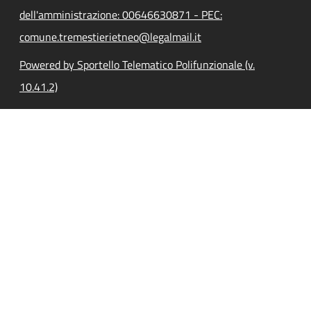
dell'amministrazione: 00646630871 - PEC:
comune.tremestierietneo@legalmail.it
Powered by Sportello Telematico Polifunzionale (v.
10.41.2)