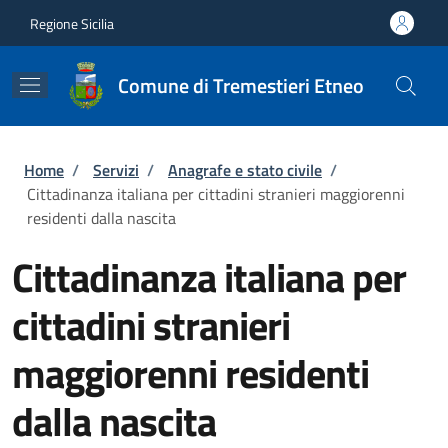
Salta al contenuto principale
Skip to footer content
Regione Sicilia
Comune di Tremestieri Etneo
Briciole di pane
Home
/
Servizi
/
Anagrafe e stato civile
/
Cittadinanza italiana per cittadini stranieri maggiorenni
residenti dalla nascita
Cittadinanza italiana per
cittadini stranieri
maggiorenni residenti
dalla nascita