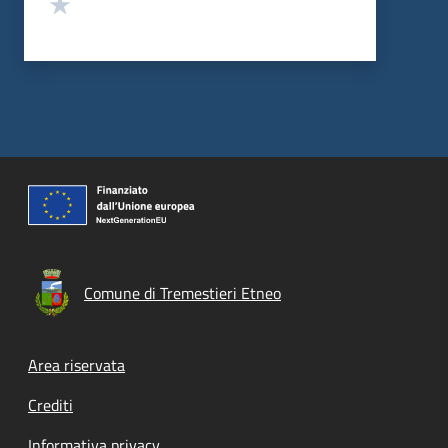
Valuta 1 stelle su 5
Comune di Tremestieri Etneo
Footer menu
Area riservata
Crediti
Informativa privacy