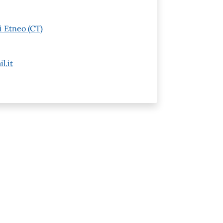
i Etneo (CT)
l.it