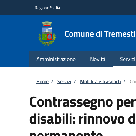
Salta al contenuto principale
Skip to footer content
Regione Sicilia
Comune di Tremesti
Amministrazione
Novità
Servizi
Briciole di pane
Home
/
Servizi
/
Mobilità e trasporti
/
Con
Contrassegno per v
disabili: rinnovo
permanente