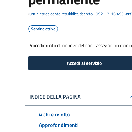
(
urn:nir:presidente.repubblica:decreto:1992-12-16;495~ar
Servizio attivo
Procedimento di rinnovo del contrassegno permane
Accedi al servizio
INDICE DELLA PAGINA
A chi è rivolto
Approfondimenti